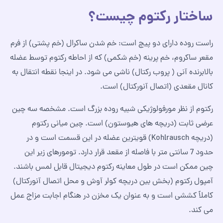
ساختار رکتوم چیست؟
راست روده دارای دو پیچ است: خم شدن ساکرال (خم پشتی) از فرم
مقعر ساکروم، خم پرینه (خم شکمی) که از احاطه رکتوم توسط عضله
بالابرنده آنی ( پروب رکتال) ناشی می شود. در اینجا نقطه انتقال به
کانال مقعدی (اتصال آنورکتال) است.
رکتوم از نظر مورفولوژیکی شبیه روده بزرگ است. مشخصه سه چین
عرضی ثابت (دریچه های هیوستون) است. چین میانی رکتوم
(دریچه Kohlrausch) قویترین عضله در این قسمت است و در
حدود 7 سانتی متر با فاصله از مقعد قرار دارد. تومورهای زیر این
چین ممکن است در طول معاینه رکتوم دیجیتال قابل لمس باشند.
آمپول رکتوم (بخش بین دریچه کولر آوش و محل اتصال آنورکتال)
کاملاً کششی است و به عنوان یک مخزن در هنگام اجابت مزاج عمل
می کند.