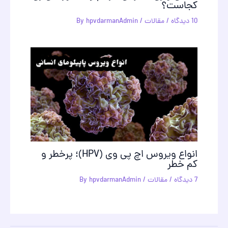
کجاست؟
10 دیدگاه
/
مقالات
/ By
hpvdarmanAdmin
انواع ویروس اچ پی وی (HPV)؛ پرخطر و
کم خطر
7 دیدگاه
/
مقالات
/ By
hpvdarmanAdmin