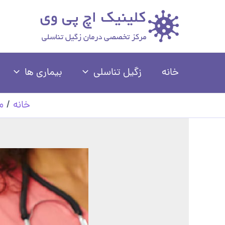
رش
ه
حتوا
خانه
زگیل تناسلی
بیماری ها
خانه
م