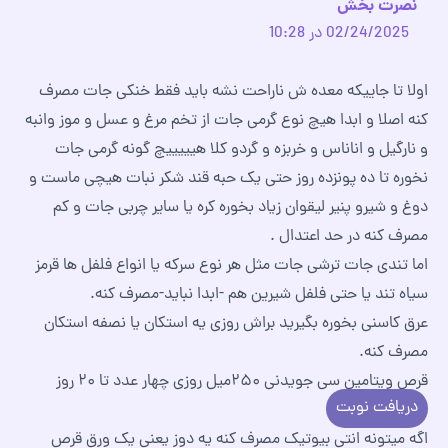
نصرت بخش
02/24/2025 در 10:28
اولا تا جاییکه معده ش ناراحت نشه باید فقط خنکی جات مصرف
کنه اصلا و ابدا هیچ نوع گرمی جات از تخم مرغ و عسل و موز وانبه
و نارگیل و اناناس و خربزه و گردو کلا هیییییچ گونه گرمی جات
نخوره تا ده پونزده روز حتی یک حبه قند شکر نبات هیچی ماست و
دوغ و شیرو پنیر لیقوان زیاد بخوره کره یا سایر چربی جات و کم
مصرف کنه در حد اعتدال .
اما تندی جات ترشی جات مثل هر نوع سرکه یا انواع فلفل ها قرمز
سیاه تند یا حتی فلفل شیرین هم -ابدا نباید-مصرف کنه.
عرق کاسنی بخوره بگیرید براش روزی یه استکان یا نصفه استکان
مصرف کنه.
قرص ویتامین سی جویدنی ۲۵۰میل روزی چهار عدد تا ۲۰ روز
دریافت نوبت
بخوره .
اگه میتونه انتی بیوتیک مصرف کنه یه دوز یعنی یک ورق قرص