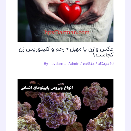
عکس واژن یا مهبل + رحم و کليتوريس زن
کجاست؟
10 دیدگاه
/
مقالات
/ By
hpvdarmanAdmin