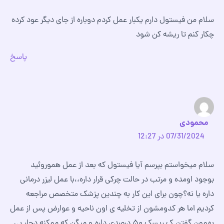
سلام من فیستول دارم یکبار عمل کردم دوباره از جای دیگر عود کرده
چکار کنم تا ریشه کن شود
پاسخ
محمودی
07/31/2024 در 12:27
سلام میخواستم بپرسم آیا فیستول که بعد از عمل هموروئید
بوجود اومده و مرتب در حالت چرکی قرار داره،،با عمل لیزر درمانی
داره یا نه؟چون برای این کار به چندین پزشک متخصص مراجعه
کردیم اما هر کدومشون از تخلیه ی اون ناحیه و عوارض پس از عمل
بهمون گفتن ک ریسک ۵۰ درصدی داره.و میگن که ممکنه دچار بی