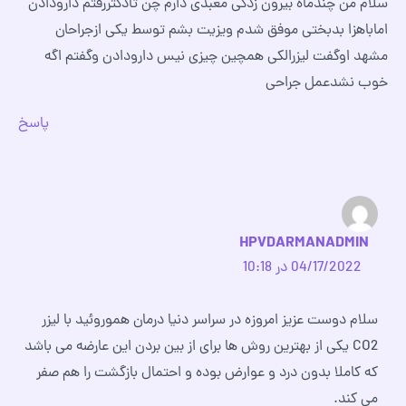
سلام من چندماه بیرون زدگی معبدی دارم چن تادکتررفتم دارودادن
اماباهزا بدبختی موفق شدم ویزیت بشم توسط یکی ازجراحان
مشهد اوگفت لیزرالکی همچین چیزی نیس دارودادن وگفتم اگه
خوب نشدعمل جراحی
پاسخ
HPVDARMANADMIN
04/17/2022 در 10:18
سلام دوست عزیز امروزه در سراسر دنیا درمان هموروئید با لیزر
CO2 یکی از بهترین روش ها برای از بین بردن این عارضه می باشد
که کاملا بدون درد و عوارض بوده و احتمال بازگشت را هم صفر
می کند.