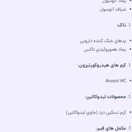
پماد آنوسول
شیاف آنوسول
تاک
:
پدهای خنک کننده دارویی
پماد هموروئیدی تاکس
کرم های هیدروکورتیزون
:
Anusol HC
محصولات لیدوکائین
:
کرم تسکین درد (حاوی لیدوکائین)
مکمل های فیبر
: