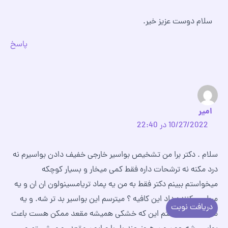
سلام دوست عزیز خیر.
پاسخ
امیر
10/27/2022 در 22:40
سلام . دکتر برا من تشخیص بواسیر خارجی خفیف دادن بواسیرم نه
درد مکنه نه ترشحات داره فقط کمی میخار و بسیار کوچکه
میخواستم ببینم دکتر فقط به من یه پماد تریامسینولون ان ان و یه
مرطوب کننده داد این کافیه ؟ میترسم این بواسیر بد تر شه. و یه
دریافت نوبت
سوال دیگه داشتم این که خشکی همیشه مقعد ممکن هست باعث