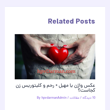
نوشته
Related Posts
عکس واژن یا مهبل + رحم و کليتوريس زن
کجاست؟
10 دیدگاه
/
مقالات
/ By
hpvdarmanAdmin