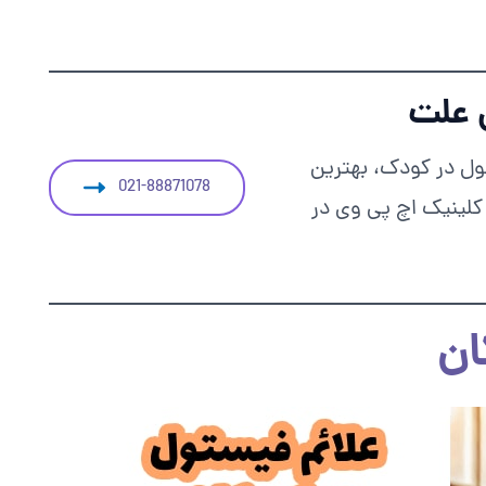
 علت
ل در کودک، بهترین
021-88871078
کلینیک اچ پی وی در
ان