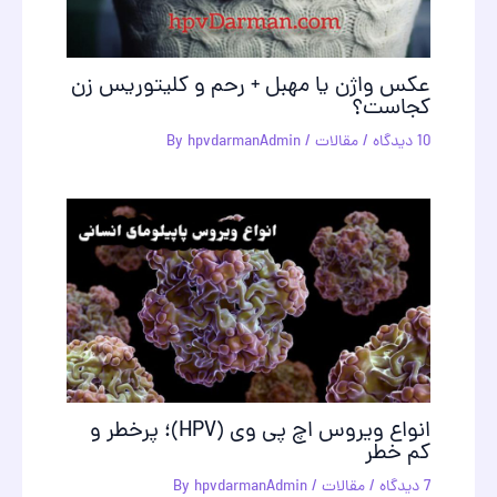
عکس واژن یا مهبل + رحم و کليتوريس زن
کجاست؟
10 دیدگاه
/
مقالات
/ By
hpvdarmanAdmin
انواع ویروس اچ پی وی (HPV)؛ پرخطر و
کم خطر
7 دیدگاه
/
مقالات
/ By
hpvdarmanAdmin