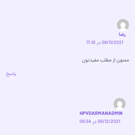
رضا
06/11/2021 در 17:10
ممنون از مطلب مفیدتون
پاسخ
HPVDARMANADMIN
06/12/2021 در 09:54